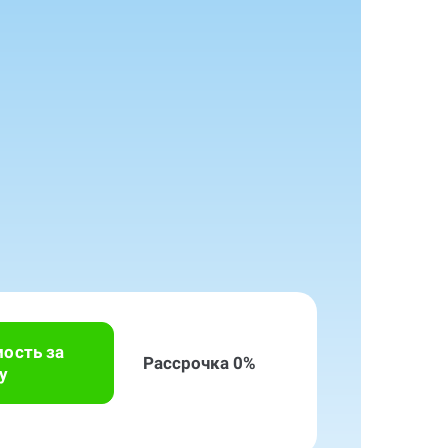
мость за
Рассрочка 0%
у