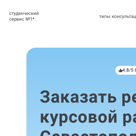
студенческий
типы консульта
сервис №1
*
4.8/5
Заказать р
курсовой р