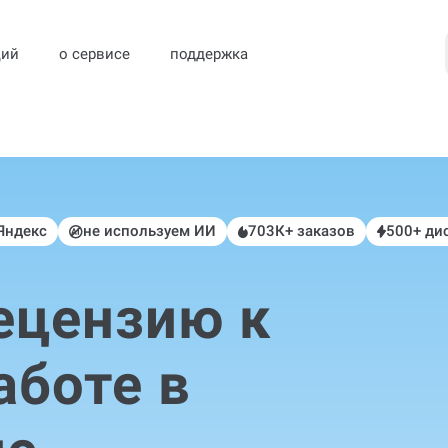
ций
о сервисе
поддержка
 Яндекс
не используем ИИ
703К+ заказов
500+ ди
ецензию к
аботе в