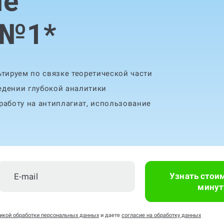
ле
 №1
*
тируем по связке теоретической части
едении глубокой аналитики
аботу на антиплагиат, использование
Узнать стои
минут
икой обработки персональных данных
и даете
согласие на обработку данных