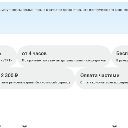
, могут использоваться только в качестве дополнительного инструмента для решени
ь
от 4 часов
Бесп
, «eTXT»
По срочным заказам выделенная линия сотрудников
В рамк
 2 300 ₽
Оплата частями
тные рыночные цены без комиссий сервису
Оплату консультации по рецен