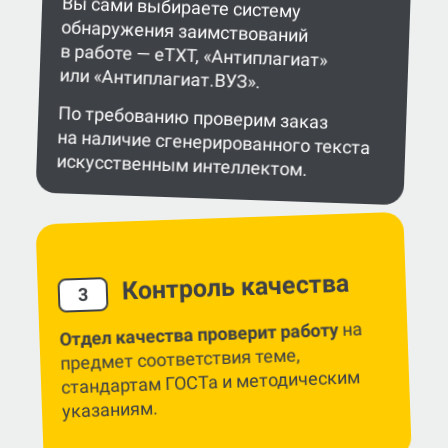
или «Антиплагиат.ВУЗ».
По требованию проверим заказ
на наличие сгенерированного текста
искусственным интеллектом.
Контроль качества
3
на
Отдел качества проверит работу
предмет соответствия теме,
стандартам ГОСТа и методическим
указаниям.