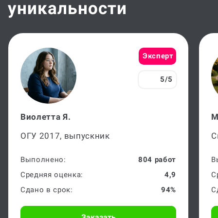
Эксперт
5/5
Виолетта Я.
М
ОГУ 2017, выпускник
С
Выполнено:
804 работ
В
Средняя оценка:
4,9
С
Сдано в срок:
94%
С
Заказать