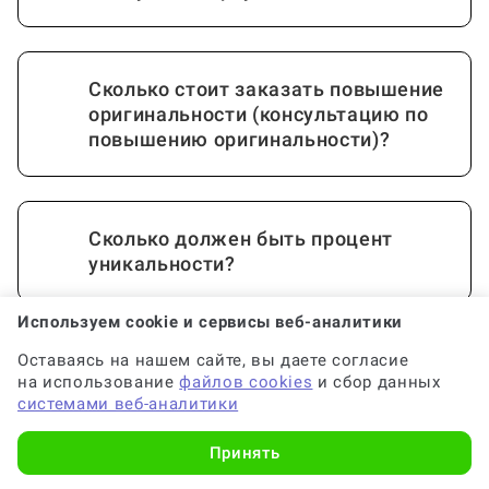
Сколько стоит заказать повышение
оригинальности (консультацию по
повышению оригинальности)?
Сколько должен быть процент
уникальности?
Используем cookie и сервисы веб-аналитики
Почему антиплагиат показывает
сгенерированный текст?
Оставаясь на нашем сайте, вы даете согласие
Показать еще
на использование
файлов cookies
и сбор данных
системами веб-аналитики
Принять
Как быстро поднять оригинальность
Хотите заказать консультацию по
работы?