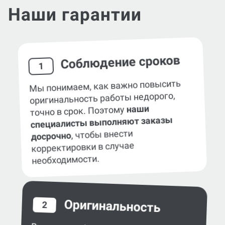
Наши гарантии
Соблюдение сроков
1
Мы понимаем, как важно повысить
оригинальность работы недорого,
наши
точно в срок. Поэтому
специалисты выполняют заказы
, чтобы внести
досрочно
корректировки в случае
необходимости.
Оригинальность
2
Вы сами выбираете систему
обнаружения заимствований
в работе — eTXT, «Антиплагиат»