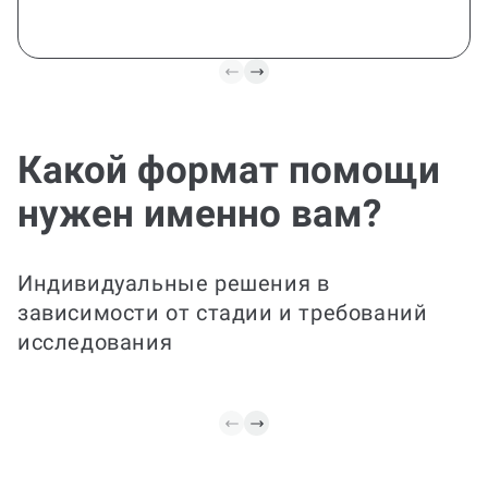
Какой формат помощи
Все задачи в одном
пакете
нужен именно вам?
Проконсультируем по подготовке
полноценного исследования в
структурированном виде: от
Индивидуальные решения в
формулировки темы и целей до
литературного обзора, разработки
зависимости от стадии и требований
методики, сбора и анализа данных,
исследования
обсуждения результатов и вывода.