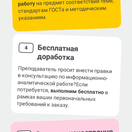
на предмет соответствия теме,
работу
стандартам ГОСТа и методическим
указаниям.
Бесплатная
4
доработка
Преподаватель просит внести правки
в консультацию по информационно-
аналитической работе?
Если
потребуется,
выполним бесплатно
в
рамках ваших первоначальных
требований к заказу.