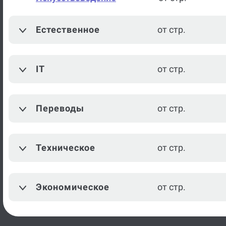
Искусствоведение
от стр.
История искусств
от стр.
Естественное
от стр.
Музыка
от стр.
IT
от стр.
Теория государства и права
от стр.
История
от стр.
Переводы
от стр.
История Древнего мира
от стр.
История Отечества
от стр.
Техническое
от стр.
Посмотреть ещё
Экономическое
от стр.