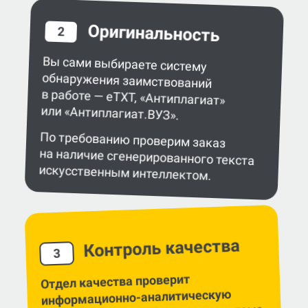
Оригинальность
2
Вы сами выбираете систему
обнаружения заимствований
в работе — eTXT, «Антиплагиат»
или «Антиплагиат.ВУЗ».
По требованию проверим заказ
на наличие сгенерированного текста
искусственным интеллектом.
Контроль качества
3
Отдел качества проверит
информационно-аналитическую