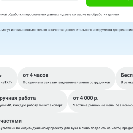
икой обработки персональных данных
и даете
согласие на обработку данных
, могут использоваться только в качестве дополнительного инструмента для решени
ь
от 4 часов
Бесп
, «eTXT»
По срочным заказам выделенная линия сотрудников
В рамк
 ручная работа
от 4 000 р.
уем ИИ, каждую работу пишет эксперт
Честные рыночные цены без комис
 частями
сультации по индивидуальному проекту для вуза можно поделить на части, предо