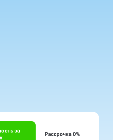
мость за
Рассрочка 0%
у