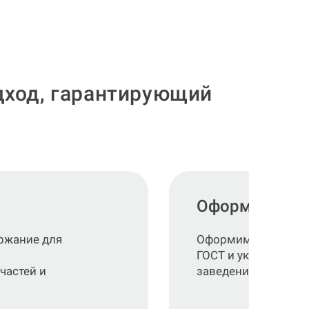
одход, гарантирующий
Оформление п
ржание для
Оформим работу ст
ГОСТ и указаниям в
частей и
заведения.