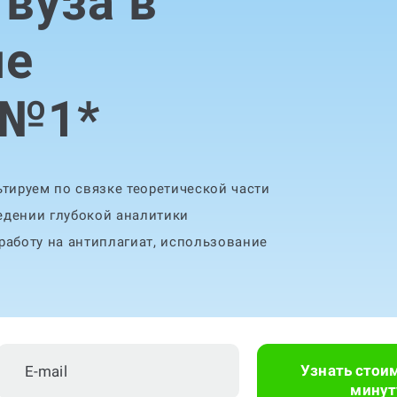
 вуза в
ле
 №1
*
тируем по связке теоретической части
едении глубокой аналитики
аботу на антиплагиат, использование
Узнать стои
минут