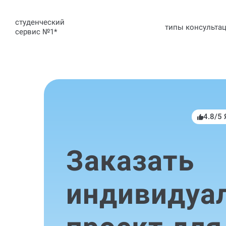
студенческий
типы консульта
сервис №1
*
4.8/5
Заказать
индивидуа