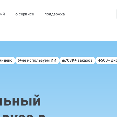
ций
о сервисе
поддержка
 Яндекс
не используем ИИ
703К+ заказов
500+ ди
льный