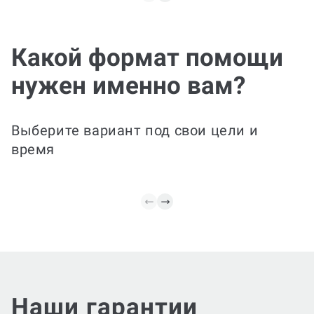
От структуры и
содержания до
окончательного
Прав
Какой формат помощи
оформления документа в
улуч
соответствии с
нужен именно вам?
методическими
указаниями. Соберем
Есть за
данные, проведем анализ
Исправ
и подготовим итоговый
улучшим
Выберите вариант под свои цели и
отчет с выводами и
стиль, 
время
рекомендациями.
пояснен
Наши гарантии