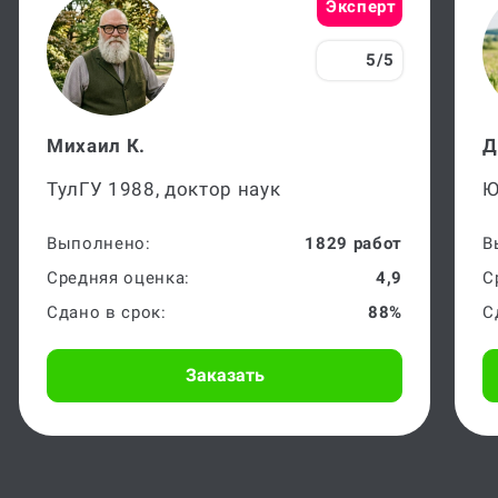
Эксперт
5/5
Михаил К.
Д
ТулГУ 1988, доктор наук
Ю
Выполнено:
1829 работ
В
Средняя оценка:
4,9
С
Сдано в срок:
88%
С
Заказать