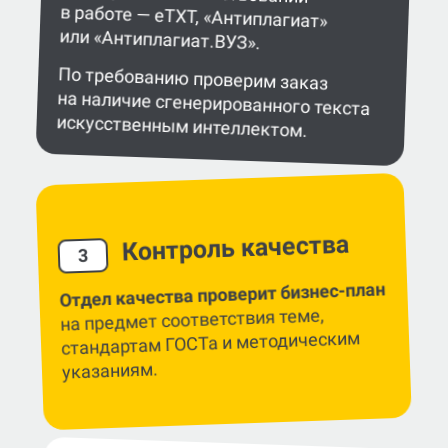
или «Антиплагиат.ВУЗ».
По требованию проверим заказ
на наличие сгенерированного текста
искусственным интеллектом.
Контроль качества
3
Отдел качества проверит бизнес-план
на предмет соответствия теме,
стандартам ГОСТа и методическим
указаниям.