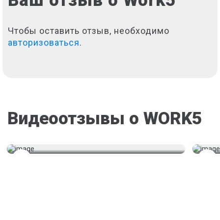
Ваш отзыв о Work5
Чтобы оставить отзыв, необходимо
авторизоваться
.
«Обращался за помощью,
«Ест
Видеоотзывы о WORK5
сдал курсовую на отлично!»
все 